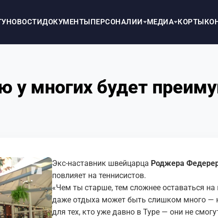
ТУ
НОВОСТИ
ДОКУМЕНТЫ
ПЕРСОНАЛИИ
МЕДИА
КОРТЫ
КО
ю у многих будет преим
Экс-наставник швейцарца
Роджера Федере
повлияет на теннисистов.
«Чем ты старше, тем сложнее оставаться на 
даже отдыха может быть слишком много — н
для тех, кто уже давно в Туре — они не смог