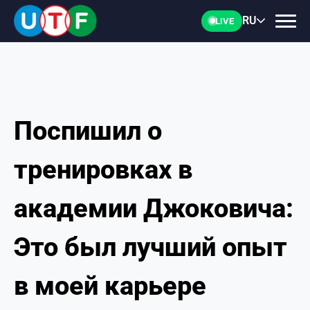
RU
LIVE
Поспишил о
ГЛАВНАЯ
тренировках в
ФТУ
академии Джоковича:
НОВОСТИ
Это был лучший опыт
ДОКУМЕНТЫ
в моей карьере
ПЕРСОНАЛИИ