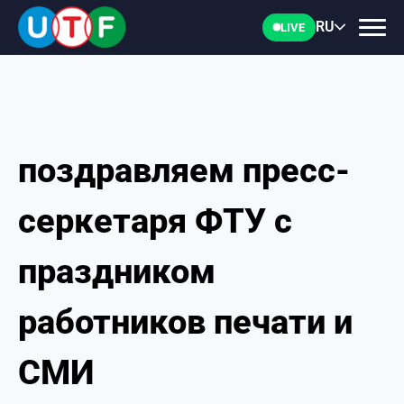
RU
LIVE
поздравляем пресс-
ГЛАВНАЯ
серкетаря ФТУ с
ФТУ
праздником
НОВОСТИ
работников печати и
ДОКУМЕНТЫ
СМИ
ПЕРСОНАЛИИ