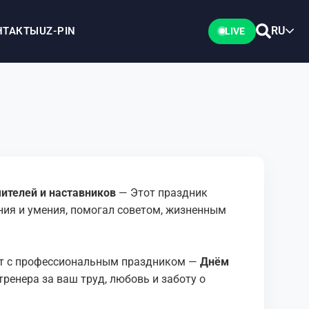
RU
НТАКТЫ
UZ-PIN
LIVE
ителей и наставников
— Этот праздник
ания и умения, помогал советом, жизненным
ет с профессиональным праздником —
Днём
ренера за ваш труд, любовь и заботу о