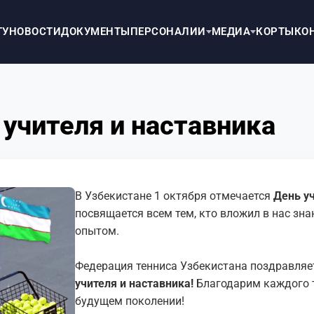
ТУ
НОВОСТИ
ДОКУМЕНТЫ
ПЕРСОНАЛИИ
МЕДИА
КОРТЫ
КО
учителя и наставника
В Узбекистане 1 октября отмечается
День уч
посвящается всем тем, кто вложил в нас зн
опытом.
Федерация тенниса Узбекистана поздравля
учителя и наставника!
Благодарим каждого т
будущем поколении!