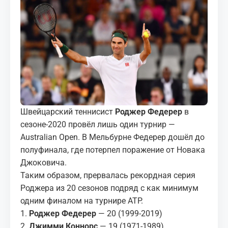
МЕДИА
КОРТЫ
КОНТАКТЫ
UZ-PIN
Швейцарский теннисист
Роджер Федерер
в
сезоне-2020 провёл лишь один турнир —
Australian Open. В Мельбурне Федерер дошёл до
полуфинала, где потерпел поражение от Новака
Джоковича.
Таким образом, прервалась рекордная серия
Роджера из 20 сезонов подряд с как минимум
одним финалом на турнире ATP.
1.
Роджер Федерер
— 20 (1999-2019)
2.
Джимми Коннорс
— 19 (1971-1989)