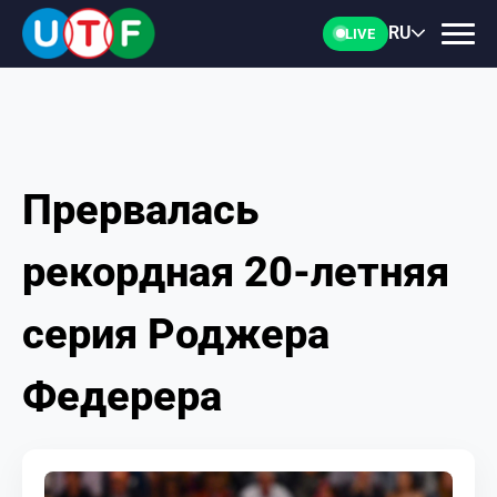
RU
LIVE
Прервалась
ГЛАВНАЯ
рекордная 20-летняя
ФТУ
серия Роджера
НОВОСТИ
Федерера
ДОКУМЕНТЫ
ПЕРСОНАЛИИ