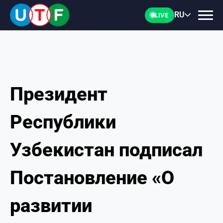
RU
LIVE
Президент
ГЛАВНАЯ
Республики
ФТУ
Узбекистан подписал
НОВОСТИ
Постановление «О
ДОКУМЕНТЫ
развитии
ПЕРСОНАЛИИ