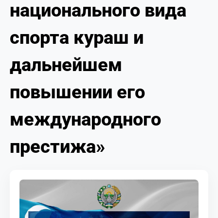
национального вида
МЕДИА
КОРТЫ
спорта кураш и
КОНТАКТЫ
дальнейшем
UZ-PIN
повышении его
международного
престижа»