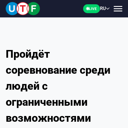
RU
LIVE
Пройдёт
ГЛАВНАЯ
соревнование среди
ФТУ
людей с
НОВОСТИ
ограниченными
ДОКУМЕНТЫ
возможностями
ПЕРСОНАЛИИ