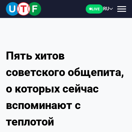
RU
LIVE
Пять хитов
ГЛАВНАЯ
советского общепита,
ФТУ
о которых сейчас
НОВОСТИ
вспоминают с
ДОКУМЕНТЫ
теплотой
ПЕРСОНАЛИИ