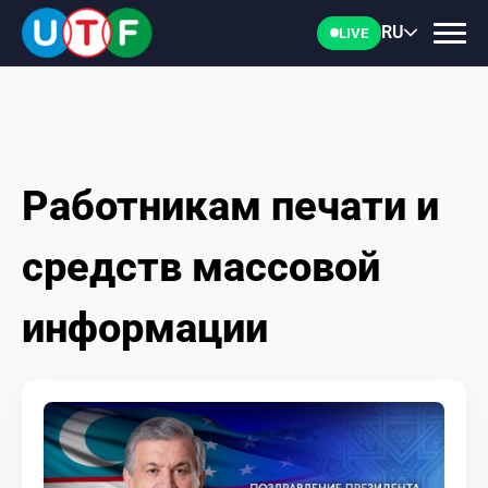
RU
LIVE
Работникам печати и
ГЛАВНАЯ
средств массовой
ФТУ
информации
НОВОСТИ
ДОКУМЕНТЫ
ПЕРСОНАЛИИ