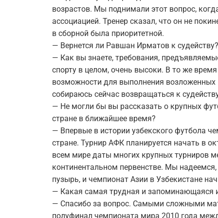
возрастов. Мы поднимали этот вопрос, когд
ассоциацией. Тренер сказал, что он не покин
в сборной была приоритетной.
— Вернется ли Равшан Ирматов к судейству
— Как вы знаете, требования, предъявляемы
спорту в целом, очень высоки. В то же врем
возможности для выполнения возложенных н
собираюсь сейчас возвращаться к судейству
— Не могли бы вы рассказать о крупных фут
стране в ближайшее время?
— Впервые в истории узбекского футбола че
стране. Турнир АФК планируется начать в ок
всем мире даты многих крупных турниров 
континентальном первенстве. Мы надеемся, 
пузырь, и чемпионат Азии в Узбекистане нач
— Какая самая трудная и запоминающаяся и
— Спасибо за вопрос. Самыми сложными ма
полуфинал чемпионата мира 2010 года межд