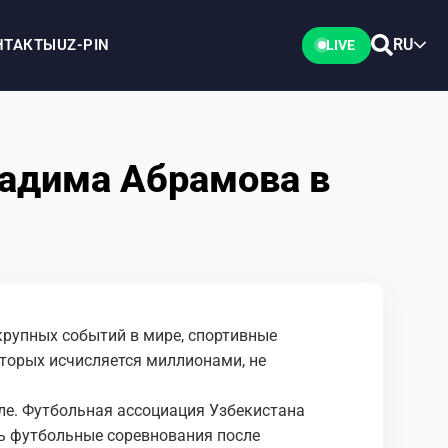
RU
НТАКТЫ
UZ-PIN
LIVE
адима Абрамова в
 крупных событий в мире, спортивные
торых исчисляется миллионами, не
ле. Футбольная ассоциация Узбекистана
ть футбольные соревнования после