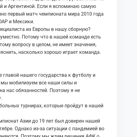
й и Аргентиной. Если я вспоминаю самую
нно первый матч чемпионата мира 2010 года
АР и Мексики.
пециалиста из Европы в нашу сборную?
еуместно. Потому что в нашей команде есть
тому вопросу в целом, не имеет значения,
ыяснить, насколько хорошо играет команда.
?
е главой нашего государства к футболу и
я мы мобилизуем все наши силы и
а нас обязанностей. Поэтому я не
.
больных турнирах, которые пройдут в нашей
мпионат Азии до 19 лет был доверен нашей
тябре. Однако из-за ситуации с пандемией во
меняются. Поэтому мы ждем решения АФК о