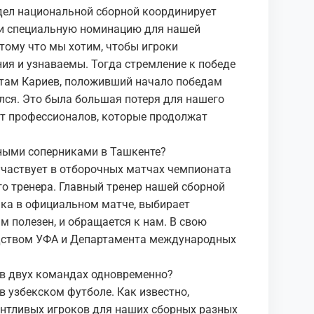
тдел национальной сборной координирует
ли специальную номинацию для нашей
тому что мы хотим, чтобы игроки
ния и узнаваемы. Тогда стремление к победе
устам Кариев, положивший начало победам
лся. Это была большая потеря для нашего
ют профессионалов, которые продолжат
ьными соперниками в Ташкенте?
участвует в отборочных матчах чемпионата
го тренера. Главный тренер нашей сборной
ика в официальном матче, выбирает
ам полезен, и обращается к нам. В свою
одством УФА и Департамента международных
 в двух командах одновременно?
в узбекском футболе. Как известно,
нтливых игроков для наших сборных разных