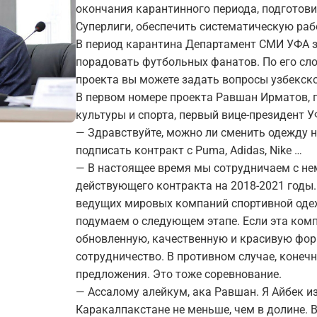
окончания карантинного периода, подготови
Суперлиги, обеспечить систематическую ра
В период карантина Департамент СМИ УФА з
порадовать футбольных фанатов. По его сло
проекта вы можете задать вопросы узбекск
В первом номере проекта Равшан Ирматов, 
культуры и спорта, первый вице-президент У
— Здравствуйте, можно ли сменить одежду 
подписать контракт с Puma, Adidas, Nike …
— В настоящее время мы сотрудничаем с не
действующего контракта на 2018-2021 годы.
ведущих мировых компаний спортивной одеж
подумаем о следующем этапе. Если эта ком
обновленную, качественную и красивую фо
сотрудничество. В противном случае, конеч
предложения. Это тоже соревнование.
— Ассалому алейкум, ака Равшан. Я Айбек и
Каракалпакстане не меньше, чем в долине.