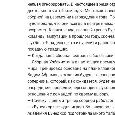
нельзя игнорировать. В настоящее время о
деятельность этой команды. Мы также вве
сборной на церемонии награждения года. По
чувствовали, что они всегда в центре внима
возрастет. К сожалению, главный тренер Р
команды ампутации в прошлом году, сконча
футбола. Я надеюсь, что их ученики разовь
победную традицию.
— Когда наша сборная сыграет с более сил
— Сборная Узбекистана в настоящее время 
мира. Тренировка основана на плане главно
Вадим Абрамов, исходя из будущего соперн
соперника, который, как ожидается, будет н
очередь, мы проведем переговоры с руков
отношений с командой по своему выбору.
— Почему главный тренер сборной работает
— «Бунедкор» сегодня играет большую роль 
Академия Бунедкор подготовила много тала