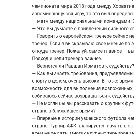
чемпионата мира 2018 года между Хорватие
запоминающуюся игру, то это был определе
— матч между национальными командами Ю
— Что вы думаете о привлечении сильного с
— Говорить о европейском тренере сейчас н
тренер. Если я высказываю свое мнение по э
откуда тренер. Пожалуй, самое главное — в
Подход и цели тренера важнее.
— Вернется ли Равшан Ирматов к судейству
— Как вы знаете, требования, предъявляемы
спорту в целом, очень высоки. В то же врем
возможности для выполнения возложенных н
собираюсь сейчас возвращаться к судейству
— Не могли бы вы рассказать о крупных фут
стране в ближайшее время?
— Впервые в истории узбекского футбола че
стране. Турнир АФК планируется начать в ок
всем мире даты многих крупных турниров 