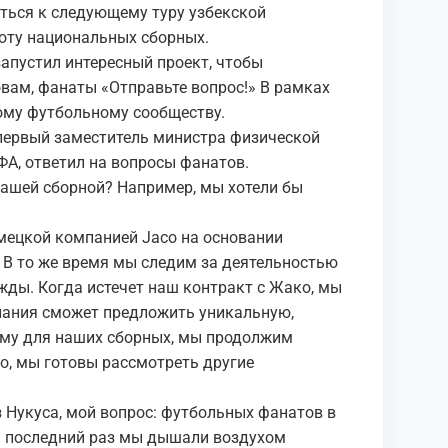
ться к следующему туру узбекской
боту национальных сборных.
апустил интересный проект, чтобы
вам, фанаты «Отправьте вопрос!» В рамках
ому футбольному сообществу.
первый заместитель министра физической
ФА, ответил на вопросы фанатов.
нашей сборной? Например, мы хотели бы
мецкой компанией Jaco на основании
 В то же время мы следим за деятельностью
ды. Когда истечет наш контракт с Жако, мы
пания сможет предложить уникальную,
рму для наших сборных, мы продолжим
но, мы готовы рассмотреть другие
з Нукуса, мой вопрос: футбольных фанатов в
 В последний раз мы дышали воздухом