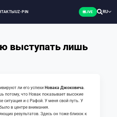
RU
НТАКТЫ
UZ-PIN
LIVE
аю выступать лишь
ивируют ли его успехи
Новака Джоковича
.
шь потому, что Новак показывает высокие
е ситуация и с Рафой. У меня свой путь. У
 было в центре внимания.
ляющих результатов. Здесь он тоже близок к