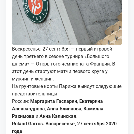
МЕДИА
КОРТЫ
КОНТАКТЫ
Воскресенье, 27 сентября — первый игровой
UZ-PIN
день третьего в сезоне турнира «Большого
шлема» — Открытого чемпионата Франции. В
этот день стартуют матчи первого круга у
мужчин и женщин.
На грунтовые корты Парижа выйдут следующие
представительницы
России:
Маргарита
Гаспарян
,
Екатерина
Александрова
,
Анна Блинкова
,
Камилла
Рахимова
и
Анна Калинская
.
Roland Garros. Воскресенье, 27 сентября 2020
года