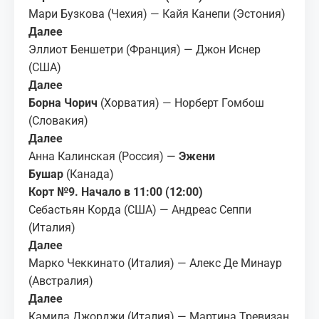
Мари Бузкова (Чехия) — Кайя Канепи (Эстония)
Далее
Эллиот Беншетри (Франция) — Джон Иснер
(США)
Далее
Борна Чорич
(Хорватия) — Норберт Гомбош
(Словакия)
Далее
Анна Калинская (Россия) —
Эжени
Бушар
(Канада)
Корт №9. Начало в 11:00 (12:00)
Себастьян Корда (США) — Андреас Сеппи
(Италия)
Далее
Марко Чеккинато (Италия) — Алекс Де Минаур
(Австралия)
Далее
Камила Джорджи (Италия) — Мартина Тревизан