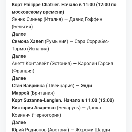
Корт Philippe Chatrier. Начало в 11:00 (12:00 по
московскому времени)
Янник Синнер (Италия) — Давид Гоффин
(Бельгия)
Далее
Симона Халеп
(Румыния) — Сара Соррибес-
Тормо (Испания)
Далее
Анетт Контавейт (Эстония) — Каролин Гарсия
(Франция)
Далее
Стэн Вавринка
(Швейцария) —
Энди
Маррей
(Британия)
Корт Suzanne-Lenglen. Начало в 11:00 (12:00)
Виктория Азаренко
(Беларусь) — Данка
Ковинич (Черногория)
Далее
Юрий Родионов (Австрия) — Жереми Шарди