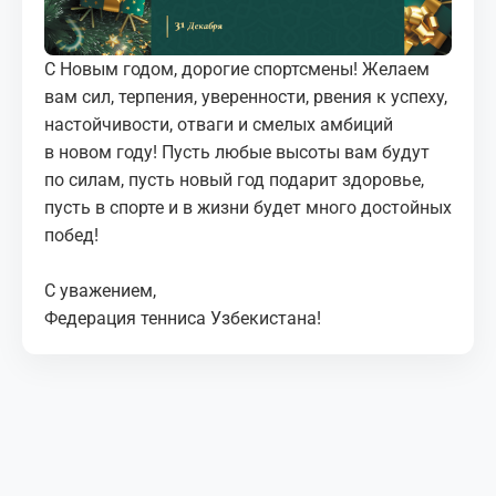
МЕДИА
С Новым годом, дорогие спортсмены! Желаем
КОРТЫ
вам сил, терпения, уверенности, рвения к успеху,
настойчивости, отваги и смелых амбиций
КОНТАКТЫ
в новом году! Пусть любые высоты вам будут
по силам, пусть новый год подарит здоровье,
UZ-PIN
пусть в спорте и в жизни будет много достойных
побед!
С уважением,
Федерация тенниса Узбекистана!