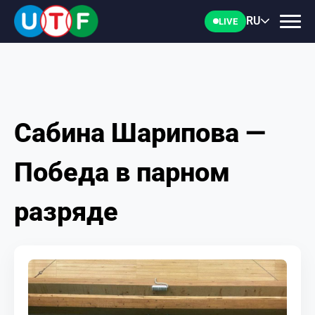
RU
LIVE
Сабина Шарипова —
ГЛАВНАЯ
Победа в парном
ФТУ
разряде
НОВОСТИ
ДОКУМЕНТЫ
ПЕРСОНАЛИИ