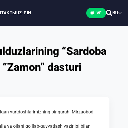
RU
НТАКТЫ
UZ-PIN
LIVE
yulduzlarining “Sardoba
i “Zamon” dasturi
rilgan yurtdoshlarimizning bir guruhi Mirzaobod
la va oilani qoʻllab-quvvatlash vazirligi bilan