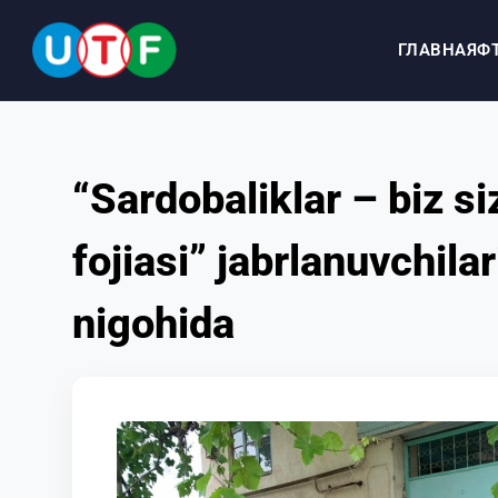
ГЛАВНАЯ
Ф
ГЛАВНАЯ
“Sardobaliklar – biz s
ФТУ
fojiasi” jabrlanuvchil
НОВОСТИ
nigohida
ДОКУМЕНТЫ
ПЕРСОНАЛИИ
МЕДИА