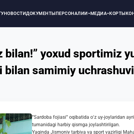
ТУ
НОВОСТИ
ДОКУМЕНТЫ
ПЕРСОНАЛИИ
МЕДИА
КОРТЫ
КО
iz bilan!” yoxud sportimiz 
ari bilan samimiy uchrashuv
“Sardoba fojiasi“ oqibatida oʻz uy-joylaridan ay
tumanidagi harbiy qismga joylashtirilgan.
Yaqinda Jismoniy tarbiya va sport vazirligi Mahal