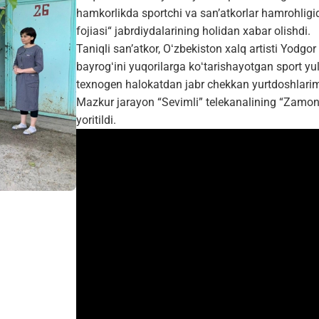
hamkorlikda sportchi va sanʼatkorlar hamrohlig
fojiasi“ jabrdiydalarining holidan xabar olishdi.
Taniqli sanʼatkor, Oʻzbekiston xalq artisti Yodg
bayrogʻini yuqorilarga koʻtarishayotgan sport y
texnogen halokatdan jabr chekkan yurtdoshlarimiz
Mazkur jarayon “Sevimli” telekanalining “Zamon”
yoritildi.