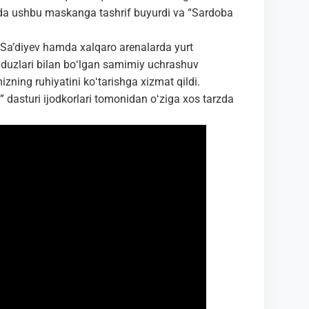
ida ushbu maskanga tashrif buyurdi va “Sardoba
or Saʼdiyev hamda xalqaro arenalarda yurt
ulduzlari bilan boʻlgan samimiy uchrashuv
ning ruhiyatini koʻtarishga xizmat qildi.
 dasturi ijodkorlari tomonidan oʻziga xos tarzda