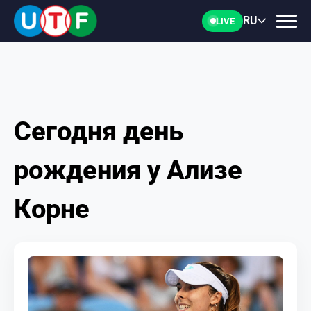
RU
LIVE
Сегодня день
ГЛАВНАЯ
рождения у Ализе
ФТУ
Корне
НОВОСТИ
ДОКУМЕНТЫ
ПЕРСОНАЛИИ