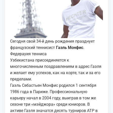
МЕДИА
КОРТЫ
КОНТАКТЫ
Сегодня свой 34-й день рождения празднует
UZ-PIN
французский теннисист
Гаэль Монфис
.
Федерауия тенниса
Узбекистана присоединяется к
многочисленным поздравлениям в адрес Гаэля
и желает ему успехов, как на корте, так и за его
пределами.
Гаэль Себастьен Монфис родился 1 сентября
1986 года в Париже. Профессиональную
карьеру начал в 2004 году, выиграв в том же
сезоне три «мэйджора» среди юниоров. В
активе Гаэля значатся десять турниров АТР в