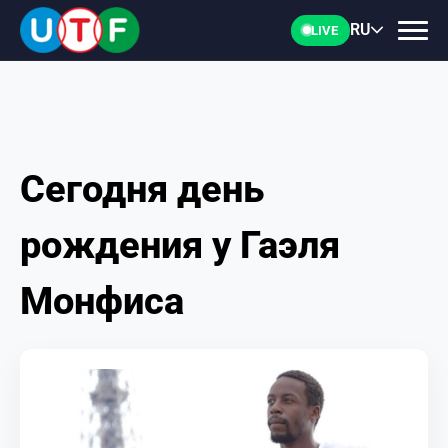
RU
LIVE
Сегодня день
ГЛАВНАЯ
рождения у Гаэля
ФТУ
Монфиса
НОВОСТИ
ДОКУМЕНТЫ
ПЕРСОНАЛИИ