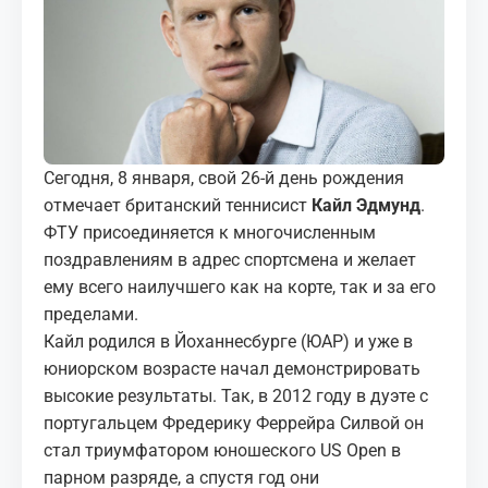
МЕДИА
КОРТЫ
КОНТАКТЫ
Сегодня, 8 января, свой 26-й день рождения
UZ-PIN
отмечает британский теннисист
Кайл Эдмунд
.
ФТУ присоединяется к многочисленным
поздравлениям в адрес спортсмена и желает
ему всего наилучшего как на корте, так и за его
пределами.
Кайл родился в Йоханнесбурге (ЮАР) и уже в
юниорском возрасте начал демонстрировать
высокие результаты. Так, в 2012 году в дуэте с
португальцем Фредерику Феррейра Силвой он
стал триумфатором юношеского US Open в
парном разряде, а спустя год они