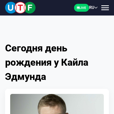
RU
LIVE
Сегодня день
ГЛАВНАЯ
рождения у Кайла
ФТУ
Эдмунда
НОВОСТИ
ДОКУМЕНТЫ
ПЕРСОНАЛИИ