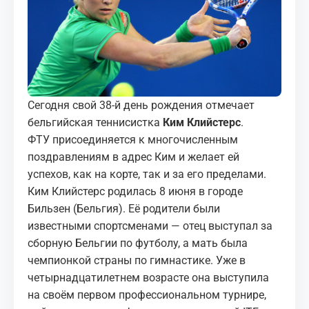
МЕДИА
КОРТЫ
КОНТАКТЫ
Сегодня свой 38-й день рождения отмечает
UZ-PIN
бельгийская теннисистка
Ким Клийстерс
.
ФТУ присоединяется к многочисленным
поздравлениям в адрес Ким и желает ей
успехов, как на корте, так и за его пределами.
Ким Клийстерс родилась 8 июня в городе
Бильзен (Бельгия). Её родители были
известными спортсменами — отец выступал за
сборную Бельгии по футболу, а мать была
чемпионкой страны по гимнастике. Уже в
четырнадцатилетнем возрасте она выступила
на своём первом профессиональном турнире,