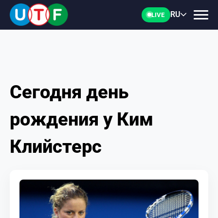
RU
LIVE
Сегодня день
ГЛАВНАЯ
рождения у Ким
ФТУ
Клийстерс
НОВОСТИ
ДОКУМЕНТЫ
ПЕРСОНАЛИИ