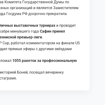
тав Комитета Государственной Думы по
зных организаций и является Заместителем
года Госдума РФ досрочно прекратила
личных выставочных турнирах
и проводит
екабре минувшего года
Сафин принял
еннисной премьер-лиги
.
P Cup, работал комментатором на финале US
одил прямые эфиры с другими звёздами
 сломал
1055 ракеток за профессиональную
икторией Боней, посещал вечеринку
нстаграме.