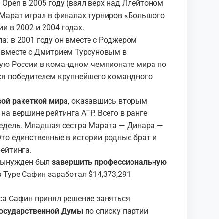
an Open в 2005 году (взял верх над Ллейтоном
за Марат играл в финалах турниров «Большого
 в 2002 и 2004 годах.
а: в 2001 году он вместе с Роджером
у вместе с Дмитрием Турсуновым в
ную России в командном чемпионате мира по
ся победителем крупнейшего командного
вой ракеткой мира
, оказавшись вторым
) на вершине рейтинга АТР. Всего в ранге
недель. Младшая сестра Марата — Динара —
 Это единственные в истории родные брат и
ейтинга.
 вынужден был
завершить профессиональную
в Туре Сафин заработал $14,373,291
иса Сафин принял решение заняться
Государственной Думы
по списку партии