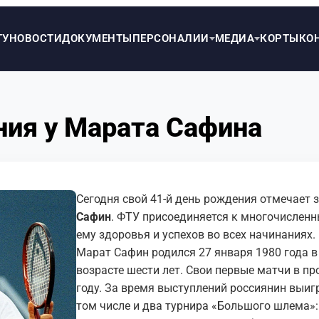
ТУ
НОВОСТИ
ДОКУМЕНТЫ
ПЕРСОНАЛИИ
МЕДИА
КОРТЫ
КО
ния у Марата Сафина
Сегодня свой 41-й день рождения отмечает
Сафин
. ФТУ присоединяется к многочислен
ему здоровья и успехов во всех начинаниях.
Марат Сафин родился 27 января 1980 года в
возрасте шести лет. Свои первые матчи в п
году. За время выступлений россиянин выигр
том числе и два турнира «Большого шлема»: