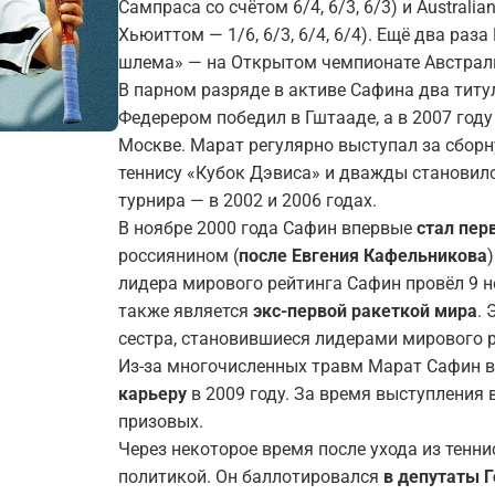
Сампраса со счётом 6/4, 6/3, 6/3) и Australi
Хьюиттом — 1/6, 6/3, 6/4, 6/4 ). Ещё два ра
шлема» — на Открытом чемпионате Австралии
В парном разряде в активе Сафина два титул
Федерером победил в Гштааде, а в 2007 год
Москве. Марат регулярно выступал за сбор
теннису «Кубок Дэвиса» и дважды становил
турнира — в 2002 и 2006 годах.
В ноябре 2000 года Сафин впервые
стал пер
россиянином (
после Евгения Кафельникова
лидера мирового рейтинга Сафин провёл 9 
также является
экс-первой ракеткой мира
.
сестра, становившиеся лидерами мирового р
Из-за многочисленных травм Марат Сафин
карьеру
в 2009 году. За время выступления 
призовых.
Через некоторое время после ухода из тенн
политикой. Он баллотировался
в депутаты 