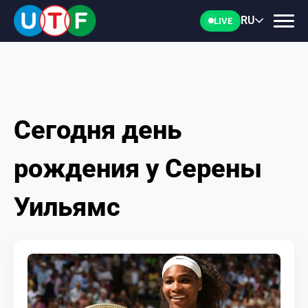
RU
LIVE
Сегодня день
ГЛАВНАЯ
рождения у Серены
ФТУ
Уильямс
НОВОСТИ
ДОКУМЕНТЫ
ПЕРСОНАЛИИ