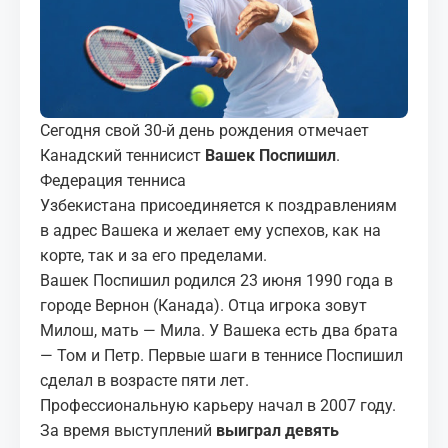
МЕДИА
КОРТЫ
КОНТАКТЫ
Сегодня свой 30-й день рождения отмечает
Канадский теннисист
Вашек Поспишил
.
UZ-PIN
Федерация тенниса
Узбекистана присоединяется к поздравлениям
в адрес Вашека и желает ему успехов, как на
корте, так и за его пределами.
Вашек Поспишил родился 23 июня 1990 года в
городе Вернон (Канада). Отца игрока зовут
Милош, мать — Мила. У Вашека есть два брата
— Том и Петр. Первые шаги в теннисе Поспишил
сделал в возрасте пяти лет.
Профессиональную карьеру начал в 2007 году.
За время выступлений
выиграл девять