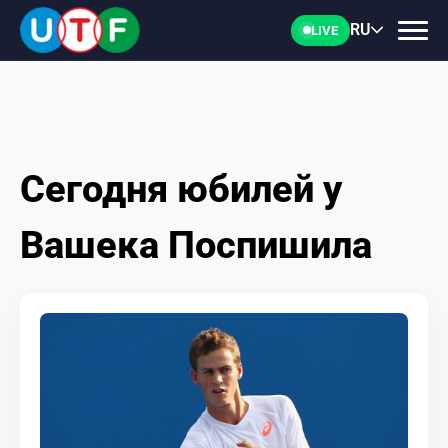
RU
LIVE
Сегодня юбилей у
ГЛАВНАЯ
Вашека Поспишила
ФТУ
НОВОСТИ
ДОКУМЕНТЫ
ПЕРСОНАЛИИ