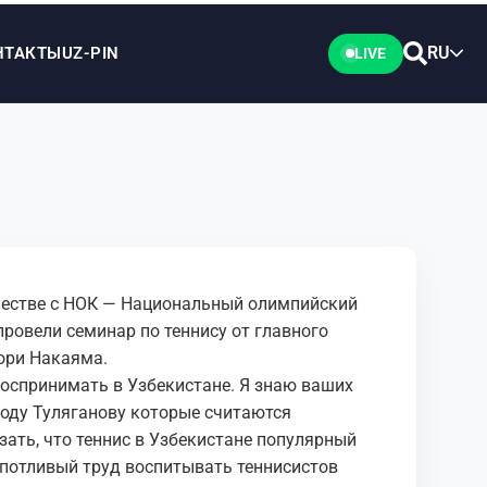
RU
НТАКТЫ
UZ-PIN
LIVE
честве с НОК — Национальный олимпийский
ровели семинар по теннису от главного
ори Накаяма.
 воспринимать в Узбекистане. Я знаю ваших
роду Туляганову которые считаются
зать, что теннис в Узбекистане популярный
ропотливый труд воспитывать теннисистов