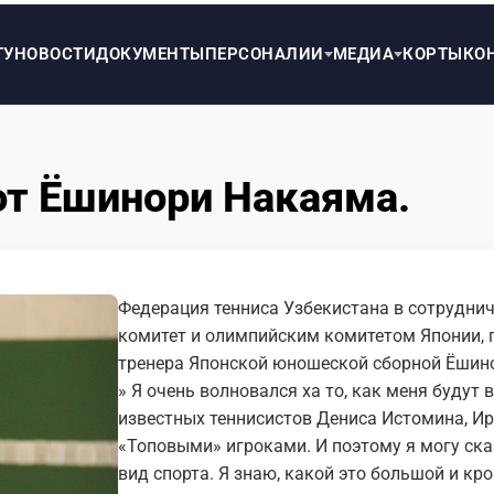
ТУ
НОВОСТИ
ДОКУМЕНТЫ
ПЕРСОНАЛИИ
МЕДИА
КОРТЫ
КО
от Ёшинори Накаяма.
Федерация тенниса Узбекистана в сотрудни
комитет и олимпийским комитетом Японии, п
тренера Японской юношеской сборной Ёшин
» Я очень волновался ха то, как меня будут
известных теннисистов Дениса Истомина, И
«Топовыми» игроками. И поэтому я могу ска
вид спорта. Я знаю, какой это большой и к