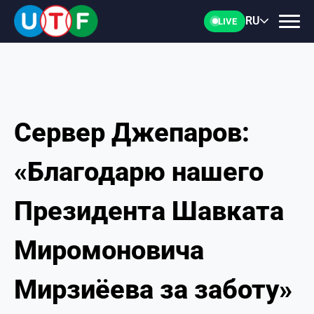
RU
LIVE
Сервер Джепаров:
ГЛАВНАЯ
«Благодарю нашего
ФТУ
Президента Шавката
НОВОСТИ
Миромоновича
ДОКУМЕНТЫ
Мирзиёева за заботу»
ПЕРСОНАЛИИ