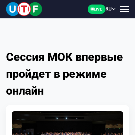
RU
LIVE
Сессия МОК впервые
ГЛАВНАЯ
пройдет в режиме
ФТУ
онлайн
НОВОСТИ
ДОКУМЕНТЫ
ПЕРСОНАЛИИ