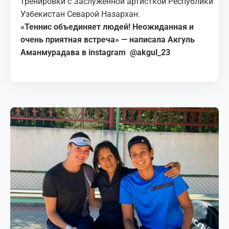
тренировки с Заслуженной артисткой Республики
Узбекистан Севарой Назархан.
«Теннис объединяет людей! Неожиданная и
очень приятная встреча» — написала Акгуль
Аманмурадава в instagram
@
akgul_23