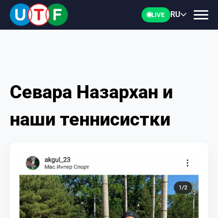
RU
LIVE
Севара Назархан и
ГЛАВНАЯ
наши теннисистки
ФТУ
НОВОСТИ
ДОКУМЕНТЫ
ПЕРСОНАЛИИ