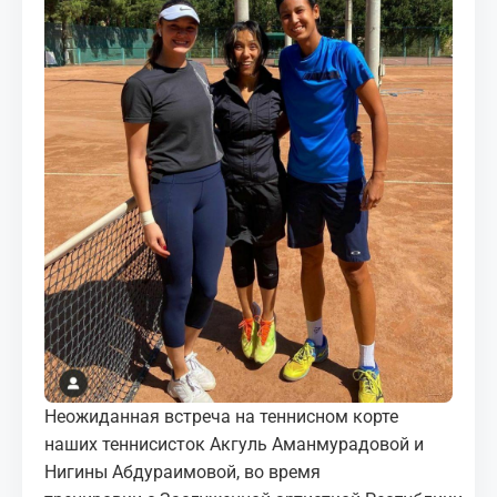
МЕДИА
КОРТЫ
КОНТАКТЫ
UZ-PIN
Неожиданная встреча на теннисном корте
наших теннисисток Акгуль Аманмурадовой и
Нигины Абдураимовой, во время