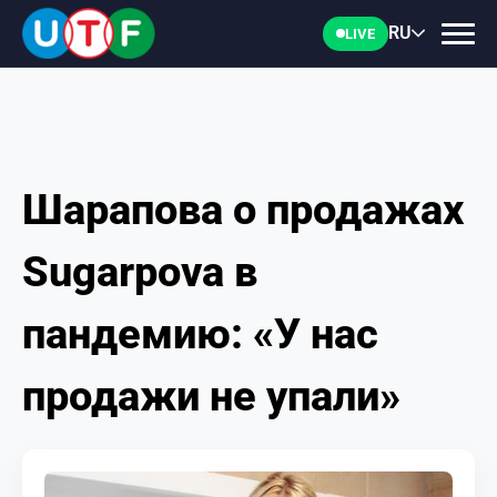
RU
LIVE
Шарапова о продажах
ГЛАВНАЯ
Sugarpova в
ФТУ
пандемию: «У нас
НОВОСТИ
продажи не упали»
ДОКУМЕНТЫ
ПЕРСОНАЛИИ