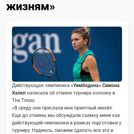
жизням»
МЕДИА
КОРТЫ
КОНТАКТЫ
UZ-PIN
Действующая чемпионка
«Уимблдона» Симона
Халеп
написала об отмене турнира колонку в
The Times.
«В среду они прислали мне приятный имэйл.
Еще до отмены мы обсуждали съемку меня как
действующей чемпионки в рамках подготовки у
турниру. Надеюсь, сможем сделать все это в