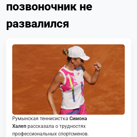
позвоночник не
МЕДИА
КОРТЫ
развалился
КОНТАКТЫ
UZ-PIN
Румынская теннисистка
Симона
Халеп
рассказала о трудностях
профессиональных спортсменов.