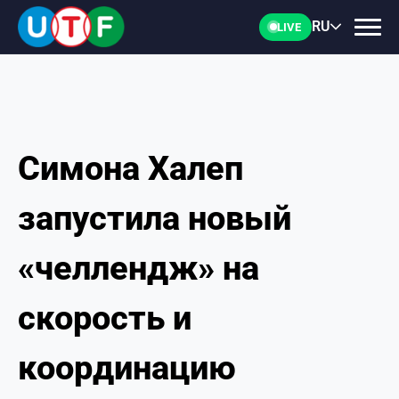
RU
LIVE
Симона Халеп
ГЛАВНАЯ
запустила новый
ФТУ
«челлендж» на
НОВОСТИ
скорость и
ДОКУМЕНТЫ
координацию
ПЕРСОНАЛИИ