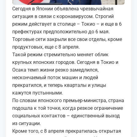
МЕДИА
Сегодня в Японии объявлена чрезвычайная
ситуация в связи с коронавирусом. Строгий
КОРТЫ
режим действует в столице – Токио – и еще в 6
префектурах предположительно до 6 мая.
КОНТАКТЫ
Торговые сети закрыли все свои отделы, кроме
продуктовых, еще с 8 апреля.
UZ-PIN
Такой режим стремительно меняет облик
крупных японских городов. Сегодня в Токио и
Осака темп жизни резко замедлился,
нескончаемый поток машин и людей
прекратился, и теперь кварталы и улицы
кажутся пустынными.
По словам японского премьер-министра, страна
подошла к той точке, когда резкое ограничение
социальных контактов – единственный выход
из ситуации.
Кроме того, с 8 апреля прекратилась открытая