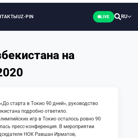
RU
НТАКТЫ
UZ-PIN
LIVE
збекистана на
2020
«До старта в Токио 90 дней», руководство
кистана подробно ответило.
 Олимпийских игр в Токио осталось ровно 90
ялась пресс-конференция. В мероприятии
дседателя НОК Равшан Ирматов,