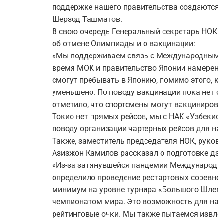
поддержке нашего правительства создаются 
Шерзод Ташматов.
В свою очередь Генеральный секретарь НОК
об отмене Олимпиады и о вакцинации:
«Мы поддерживаем связь с Международным
время МОК и правительство Японии намерен
смогут пребывать в Японию, помимо этого,
уменьшено. По поводу вакцинации пока нет 
отметило, что спортсмены могут вакцинироват
Токио нет прямых рейсов, мы с НАК «Узбеки
поводу организации чартерных рейсов для н
Также, заместитель председателя НОК, рук
Азизжон Камилов рассказал о подготовке д
«Из-за затянувшейся пандемии Международ
определило проведение рестартовых соревно
минимум на уровне турнира «Большого Шлем
чемпионатом мира. Это возможность для н
рейтинговые очки. Мы также пытаемся извл