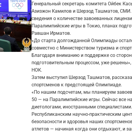
Генеральный секретарь комитета Ойбек Кас
Азизжон Камилов и Шерзод Ташматов, СМИ.
сведения о количестве завоеванных лицензи
Паралимпийские игры в Токио, планах подг
Равшан Ирматов.
«До старта долгожданной Олимпиады остало
совместно с Министерством туризма и спорт
Благодаря вниманию и поддержке со стороны
подготовительным процессом, уже решены»,
НОК.
Затем выступил Шерзод Ташматов, рассказав
спортсменов к предстоящей Олимпиаде.
«По нашим подсчетам, мы планируем завоев
50 — на Паралимпийские игры. Сейчас все н
диетологами, иностранными специалистами
Республиканским научно-практическим цен
безопасности и здоровья наших спортсмено
атлетов — начиная когда они отдыхают, и з