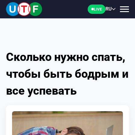
RU
LIVE
Сколько нужно спать,
ГЛАВНАЯ
чтобы быть бодрым и
ФТУ
все успевать
НОВОСТИ
ДОКУМЕНТЫ
ПЕРСОНАЛИИ