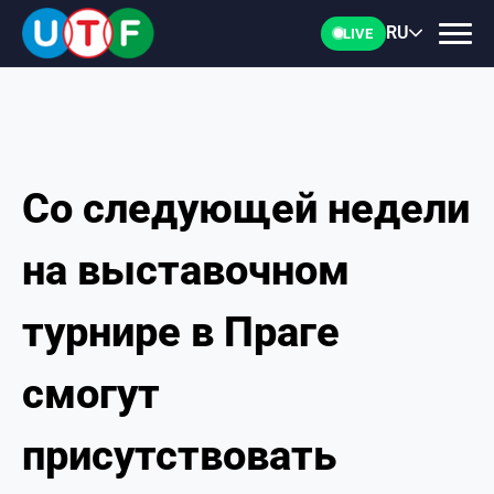
RU
LIVE
Со следующей недели
ГЛАВНАЯ
на выставочном
ФТУ
турнире в Праге
НОВОСТИ
смогут
ДОКУМЕНТЫ
присутствовать
ПЕРСОНАЛИИ