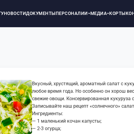
ТУ
НОВОСТИ
ДОКУМЕНТЫ
ПЕРСОНАЛИИ
МЕДИА
КОРТЫ
КО
Вкусный, хрустящий, ароматный салат с ку
любое время года. Но особенно он хорош вес
свежие овощи. Консервированная кукуруза 
Записывайте наш рецепт «солнечного» салат
Ингредиенты:
— 1 маленький кочан капусты;
— 2-3 огурца;