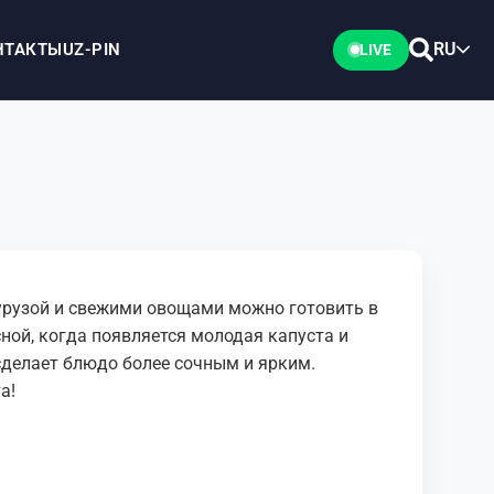
RU
НТАКТЫ
UZ-PIN
LIVE
курузой и свежими овощами можно готовить в
ной, когда появляется молодая капуста и
сделает блюдо более сочным и ярким.
а!