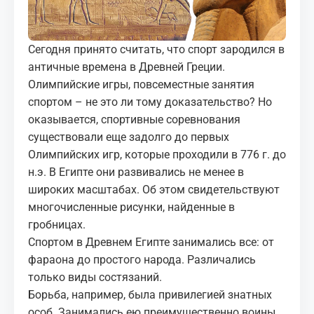
МЕДИА
КОРТЫ
Сегодня принято считать, что спорт зародился в
античные времена в Древней Греции.
КОНТАКТЫ
Олимпийские игры, повсеместные занятия
спортом – не это ли тому доказательство? Но
оказывается, спортивные соревнования
UZ-PIN
существовали еще задолго до первых
Олимпийских игр, которые проходили в 776 г. до
н.э. В Египте они развивались не менее в
широких масштабах. Об этом свидетельствуют
многочисленные рисунки, найденные в
гробницах.
Спортом в Древнем Египте занимались все: от
фараона до простого народа. Различались
только виды состязаний.
Борьба, например, была привилегией знатных
особ. Занимались ею преимущественно воины,