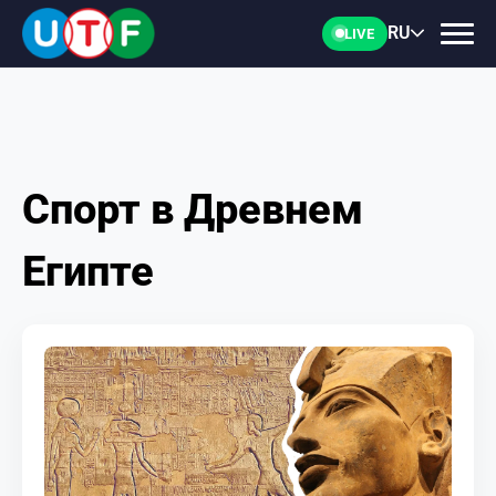
RU
LIVE
Спорт в Древнем
ГЛАВНАЯ
Египте
ФТУ
НОВОСТИ
ДОКУМЕНТЫ
ПЕРСОНАЛИИ