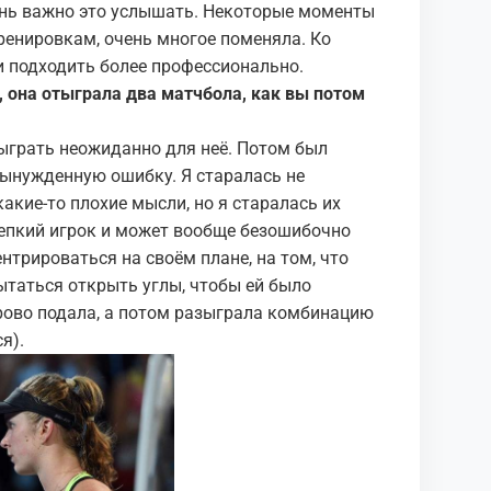
чень важно это услышать. Некоторые моменты
тренировкам, очень многое поменяла. Ко
 подходить более профессионально.
е, она отыграла два матчбола, как вы потом
ыграть неожиданно для неё. Потом был
вынужденную ошибку. Я старалась не
акие-то плохие мысли, но я старалась их
цепкий игрок и может вообще безошибочно
нтрироваться на своём плане, на том, что
ытаться открыть углы, чтобы ей было
орово подала, а потом разыграла комбинацию
я).