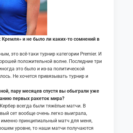
к Кремля» и не было ли каких-то сомнений в
ым, это всё-таки турнир категории Premier. И
 хорошей положительной волне. Последние три
иногда это было и из-за политической
лось. Не хочется привязывать турнир и
еной, пару месяцев спустя вы обыграли уже
ыванию первых ракеток мира?
с Кербер всегда были тяжёлые матчи. В
рвый сет вообще очень легко выиграла,
л именно принципиальный матч для меня,
орошем уровне, то наши матчи получаются