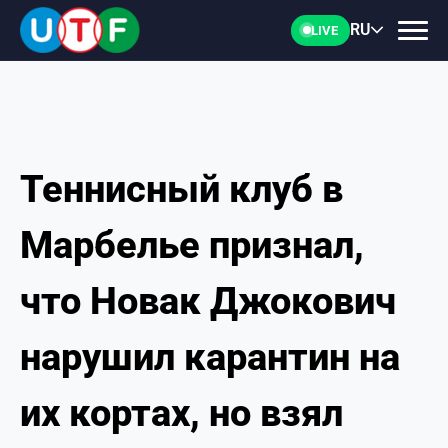
RU
LIVE
Теннисный клуб в
ГЛАВНАЯ
Марбелье признал,
ФТУ
что Новак Джокович
НОВОСТИ
нарушил карантин на
ДОКУМЕНТЫ
их кортах, но взял
ПЕРСОНАЛИИ