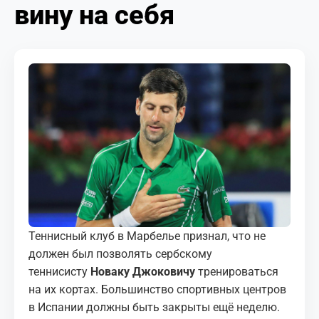
вину на себя
МЕДИА
КОРТЫ
КОНТАКТЫ
UZ-PIN
Теннисный клуб в Марбелье признал, что не
должен был позволять сербскому
теннисисту
Новаку Джоковичу
тренироваться
на их кортах. Большинство спортивных центров
в Испании должны быть закрыты ещё неделю.