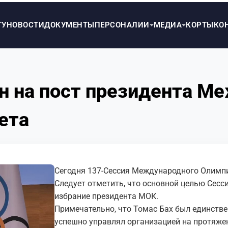
ТУ
НОВОСТИ
ДОКУМЕНТЫ
ПЕРСОНАЛИИ
МЕДИА
КОРТЫ
КО
н на пост президента М
ета
Сегодня 137-Сессия Международного Олимпи
Следует отметить, что основной целью Сесси
избрание президента МОК.
Примечательно, что Томас Бах был единств
успешно управлял организацией на протяжен