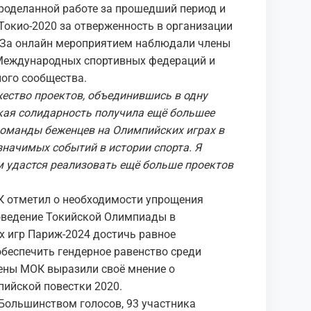
роделанной работе за прошедший период и
Токио-2020 за отверженность в организации
. За онлайн мероприятием наблюдали члены
Международных спортивных федераций и
ного сообщества.
ество проектов, объединившись в одну
кая солидарность получила ещё большее
команды беженцев на Олимпийских играх в
значимых событий в истории спорта. Я
м удастся реализовать ещё больше проектов
.
К отметил о необходимости упрощения
оведение Токийской Олимпиады в
х игр Париж-2024 достичь равное
беспечить гендерное равенство среди
лены МОК выразили своё мнение о
пийской повестки 2020.
Большинством голосов, 93 участника