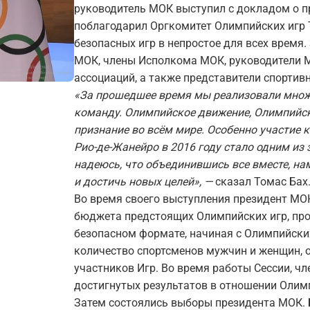
руководитель МОК выступил с докладом о п
поблагодарил Оргкомитет Олимпийских игр 
безопасных игр в непростое для всех время
МОК, члены Исполкома МОК, руководители 
ассоциаций, а также представители спортив
«За прошедшее время мы реализовали множ
команду. Олимпийское движение, Олимпийс
признание во всём мире. Особенно участие 
Рио-де-Жанейро в 2016 году стало одним из 
надеюсь, что объединившись все вместе, на
и достичь новых целей», —
сказал Томас Бах
Во время своего выступления президент МО
бюджета предстоящих Олимпийских игр, пр
безопасном формате, начиная с Олимпийски
количество спортсменов мужчин и женщин, о
участников Игр. Во время работы Сессии, ч
достигнутых результатов в отношении Олим
Затем состоялись выборы президента МОК. 