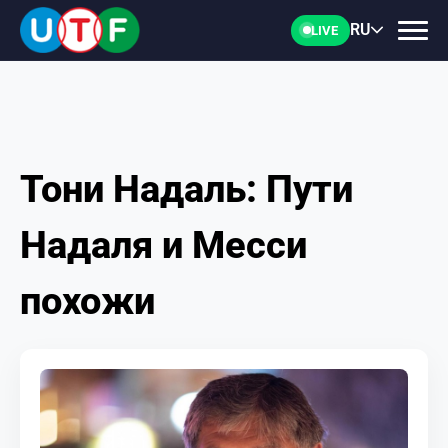
RU
LIVE
Тони Надаль: Пути
ГЛАВНАЯ
Надаля и Месси
ФТУ
похожи
НОВОСТИ
ДОКУМЕНТЫ
ПЕРСОНАЛИИ