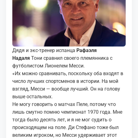
МЕДИА
КОРТЫ
КОНТАКТЫ
Дядя и экс-тренер испанца
Рафаэля
UZ-PIN
Надаля
Тони сравнил своего племянника с
футболистом Лионелем Месси.
«Их можно сравнивать, поскольку оба входят в
число лучших спортсменов в истории. На мой
взгляд, Месси — вообще лучший. Он на голову
выше остальных.
Не могу говорить о матчах Пеле, потому что
лишь смутно помню чемпионат 1970 года. Мне
тогда было десять лет, и я не мог судить о
происходящем на поле. Ди Стефано тоже был
великим игроком, но Месси удерживает этот