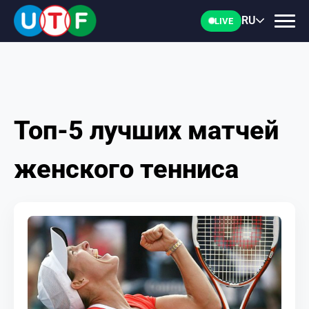
RU
LIVE
Топ-5 лучших матчей
ГЛАВНАЯ
женского тенниса
ФТУ
НОВОСТИ
ДОКУМЕНТЫ
ПЕРСОНАЛИИ