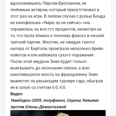
вдохновившись Пирсом Броснаном, ее
любимым актером, который присутствовал в
этот раз на игре. В любом случае с ролью Бонда
из кинофильма «Умри, но не сейчас» она
справилась на все сто процентов, несмотря на
то, что была близка к полному фиаско в начале
третьей партии. Жюстин, не ожидая такого
напора от Бартоли, проиграла несколько брейк-
пойнтов и еле избежала сухого поражения.
После этой неудачи Энен будет только
выигрывать до окончания сезона, а всю
накопившуюся злость на француженку Энен
выместит на решающем турнире года, обыграв
ее в сухую со счетом 6:0, 6:0.
Видео
Уимблдон-2009, полуфинал, Серена Уильямс
против Елены Дементьевой