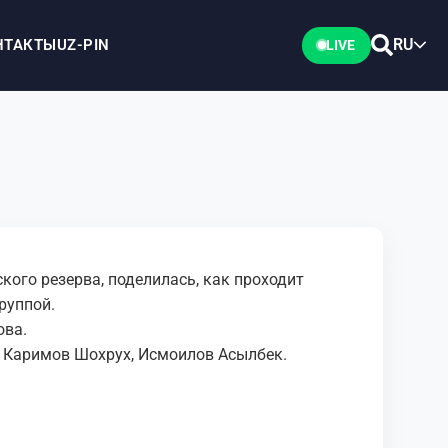
RU
НТАКТЫ
UZ-PIN
LIVE
ого резерва, поделилась, как проходит
руппой.
ова.
, Каримов Шохрух, Исмоилов Асылбек.