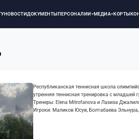
ТУ
НОВОСТИ
ДОКУМЕНТЫ
ПЕРСОНАЛИИ
МЕДИА
КОРТЫ
КО
Р
Республиканская теннисная школа олимпийск
утренняя теннисная тренировка с младшей г
Тренеры: Elena Mitrofanova и Лазиза Джалил
Игроки: Маликов Юсув, Болтабаева Эльнура