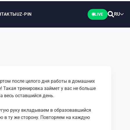
RU
НТАКТЫ
UZ-PIN
LIVE
портом после целого дня работы в домашних
е! Такая тренировка займет у вас не больше
на весь оставшийся день.
другую руку вкладываем в образовавшийся
 в ту же сторону. Повторяем на каждую