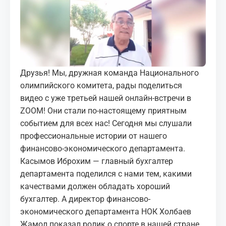
МЕДИА
КОРТЫ
КОНТАКТЫ
Друзья! Мы, дружная команда Национального
олимпийского комитета, рады поделиться
UZ-PIN
видео с уже третьей нашей онлайн-встречи в
ZOOM! Они стали по-настоящему приятным
событием для всех нас! Сегодня мы слушали
профессиональные истории от нашего
финансово-экономического департамента.
Касымов Иброхим — главный бухгалтер
департамента поделился с нами тем, какими
качествами должен обладать хороший
бухгалтер. А директор финансово-
экономического департамента НОК Холбаев
Жамол показал ролик о спорте в нашей стране,