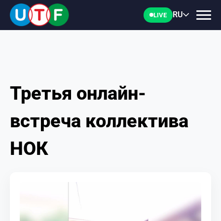
RU
LIVE
Третья онлайн-
ГЛАВНАЯ
встреча коллектива
ФТУ
НОК
НОВОСТИ
ДОКУМЕНТЫ
ПЕРСОНАЛИИ