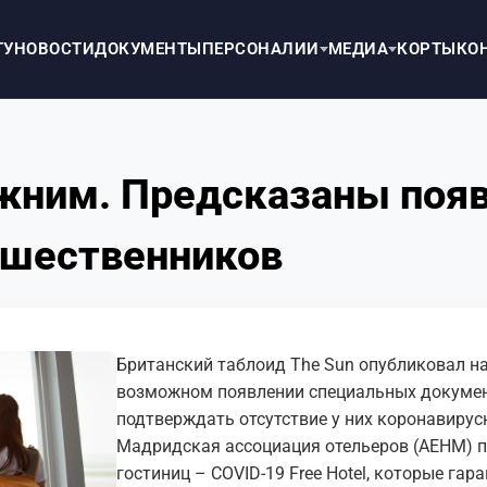
ТУ
НОВОСТИ
ДОКУМЕНТЫ
ПЕРСОНАЛИИ
МЕДИА
КОРТЫ
КО
ежним. Предсказаны поя
ешественников
Британский таблоид The Sun опубликовал на 
возможном появлении специальных документ
подтверждать отсутствие у них коронавирус
Мадридская ассоциация отельеров (AEHM) п
гостиниц – COVID-19 Free Hotel, которые га