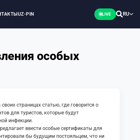
RU
НТАКТЫ
UZ-PIN
LIVE
вления особых
своих страницах статью, где говорится о
ов для туристов, которые будут
ной инфекции.
редлагает ввести особые сертификаты для
рантировали бы будущим постояльцем, что ни