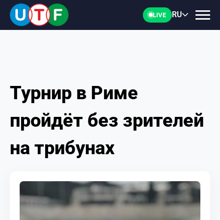
RU
LIVE
Турнир в Риме
ГЛАВНАЯ
пройдёт без зрителей
ФТУ
на трибунах
НОВОСТИ
ДОКУМЕНТЫ
ПЕРСОНАЛИИ