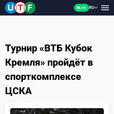
RU
LIVE
Турнир «ВТБ Кубок
ГЛАВНАЯ
Кремля» пройдёт в
ФТУ
спорткомплексе
НОВОСТИ
ЦСКА
ДОКУМЕНТЫ
ПЕРСОНАЛИИ