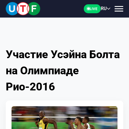
RU
LIVE
Участие Усэйна Болта
ГЛАВНАЯ
на Олимпиаде
ФТУ
Рио-2016
НОВОСТИ
ДОКУМЕНТЫ
ПЕРСОНАЛИИ