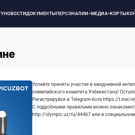
ТУ
НОВОСТИ
ДОКУМЕНТЫ
ПЕРСОНАЛИИ
МЕДИА
КОРТЫ
КО
ине
Успейте принять участие в ежедневной инте
олимпийского комитета Узбекистана! Остало
Регистрируйся в Telegram-боте
https://t.me/o
С подробными правилами можно ознакомитьс
http://olympic.uz/ru/44467
или в специальном