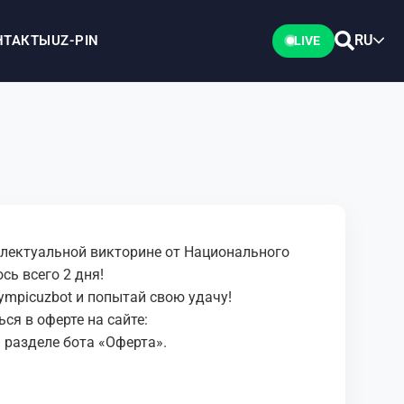
RU
НТАКТЫ
UZ-PIN
LIVE
ллектуальной викторине от Национального
сь всего 2 дня!
lympicuzbot
и попытай свою удачу!
я в оферте на сайте:
 разделе бота «Оферта».