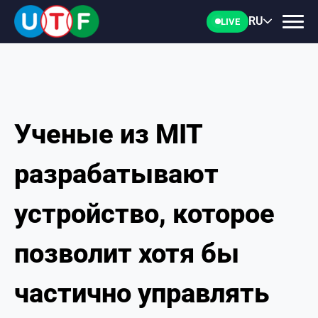
RU
LIVE
Ученые из MIT
ГЛАВНАЯ
разрабатывают
ФТУ
устройство, которое
НОВОСТИ
позволит хотя бы
ДОКУМЕНТЫ
частично управлять
ПЕРСОНАЛИИ